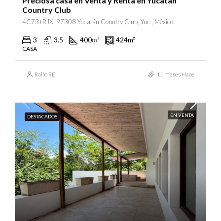
Preciosa casa en Venta y Renta en Yucatan
Country Club
4C73+RJX, 97308 Yucatán Country Club, Yuc., México
3
3.5
400
424
m²
m²
CASA
Ralfo RE
11 meses Hace
EN VENTA
DESTACADOS