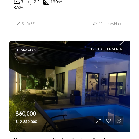
3
2.5
190
m²
CASA
Ralfo RE
10 meses Hace
EN RENTA
EN VENTA
DESTACADOS
$60,000
$12,850,000