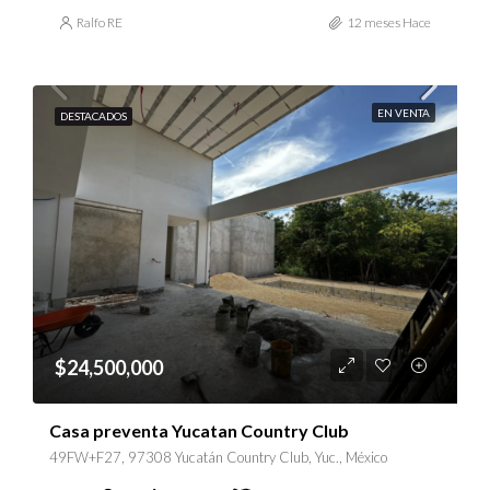
Ralfo RE
12 meses Hace
EN VENTA
DESTACADOS
$24,500,000
Casa preventa Yucatan Country Club
49FW+F27, 97308 Yucatán Country Club, Yuc., México