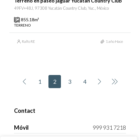
Terreno en paseo jaguar Yucatan Country Club
49FV+48J, 97308 Yucatán Country Club, Yuc., México
855.18
m²
TERRENO
Ralfo RE
1 año Hace
1
2
3
4
Contact
Móvil
999 931 7218
Correo electrónico
info@ralforealestate.mx