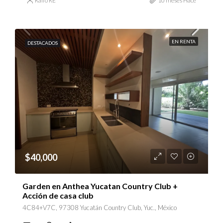
Ralfo RE
10 meses Hace
EN RENTA
DESTACADOS
$40,000
Garden en Anthea Yucatan Country Club +
Acción de casa club
4C84+V7C, 97308 Yucatán Country Club, Yuc., México