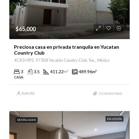
$65,000
Preciosa casa en privada tranquila en Yucatan
Country Club
4C83+9P2, 97308 Yucatán Country Club, Yuc., México
3
3.5
411.22
489.96
m²
m²
CASA
Ralfo RE
11 meses Hace
EN VENTA
DESTACADOS