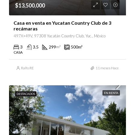
$13,500,000
Casa en venta en Yucatan Country Club de 3
recámaras
497X+49V, 97308 Yucatán Country Club, Yuc., México
3
3.5
299
500
m²
m²
CASA
Ralfo RE
11 meses Hace
EN RENTA
DESTACADOS