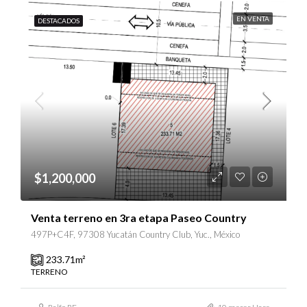
EN VENTA
DESTACADOS
$1,200,000
Venta terreno en 3ra etapa Paseo Country
497P+C4F, 97308 Yucatán Country Club, Yuc., México
233.71
m²
TERRENO