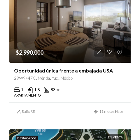
$2,990,000
Oportunidad única frente a embajada USA
29W9+47C, Mérida, Yuc., México
1
1.5
83
m²
APARTAMENTO
Ralfo RE
11 meses Hace
EN VENTA
DESTACADOS