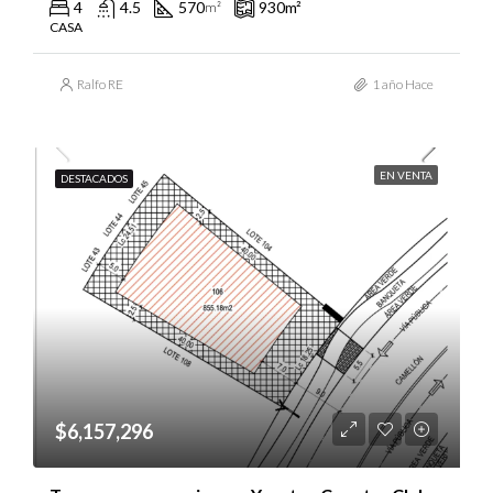
4
4.5
570
930
m²
m²
CASA
Ralfo RE
1 año Hace
EN VENTA
DESTACADOS
$6,157,296