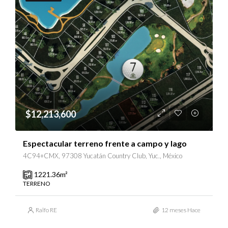
$12,213,600
Espectacular terreno frente a campo y lago
4C94+CMX, 97308 Yucatán Country Club, Yuc., México
1221.36
m²
TERRENO
Ralfo RE
12 meses Hace