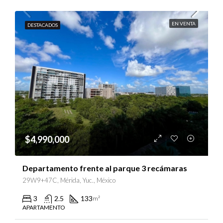
EN VENTA
DESTACADOS
$4,990,000
Departamento frente al parque 3 recámaras
29W9+47C, Mérida, Yuc., México
3
2.5
133
m²
APARTAMENTO