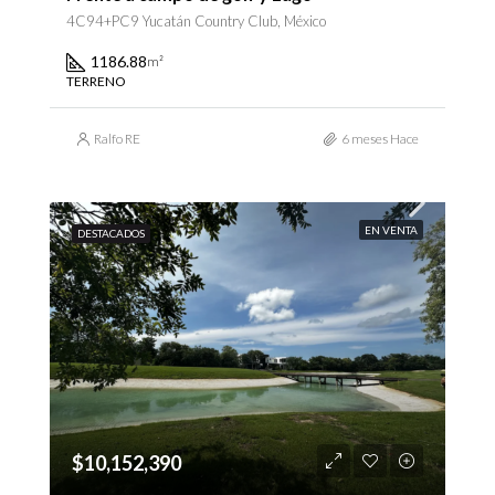
4C94+PC9 Yucatán Country Club, México
1186.88
m²
TERRENO
Ralfo RE
6 meses Hace
EN VENTA
DESTACADOS
$10,152,390