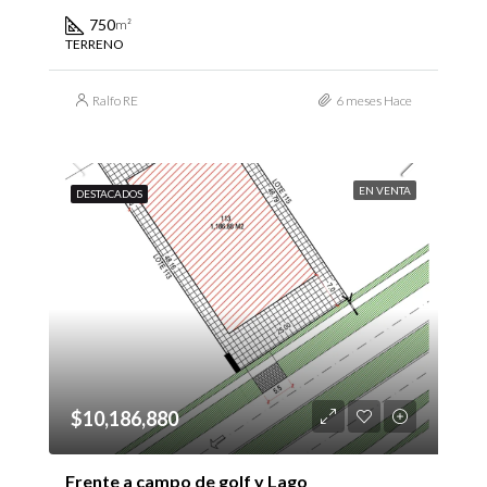
750
m²
TERRENO
Ralfo RE
6 meses Hace
EN VENTA
DESTACADOS
$10,186,880
Frente a campo de golf y Lago