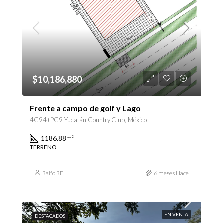
$10,186,880
Frente a campo de golf y Lago
4C94+PC9 Yucatán Country Club, México
1186.88
m²
TERRENO
Ralfo RE
6 meses Hace
EN VENTA
DESTACADOS