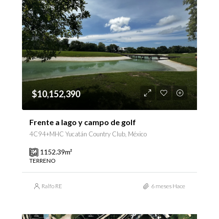
$10,152,390
Frente a lago y campo de golf
4C94+MHC Yucatán Country Club, México
1152.39
m²
TERRENO
Ralfo RE
6 meses Hace