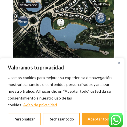
EN VENTA
DESTACADOS
$10,338,600
Valoramos tu privacidad
Usamos cookies para mejorar su experiencia de navegación,
Terreno vista a lago principal en Yucatan
mostrarle anuncios o contenidos personalizados y analizar
Country Club
nuestro tráfico. Al hacer clic en “Aceptar todo” usted da su
4CC2+27Q Yucatán Country Club, México
consentimiento a nuestro uso de las
1338.6
m²
cookies.
Aviso de privacidad
TERRENO
Personalizar
Rechazar todo
Aceptar todo
Ralfo RE
Ralfo RE
6 meses Hace