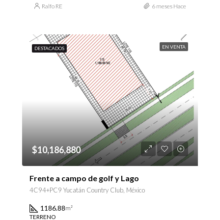
Ralfo RE
6 meses Hace
EN VENTA
DESTACADOS
$10,186,880
Frente a campo de golf y Lago
4C94+PC9 Yucatán Country Club, México
1186.88
m²
TERRENO