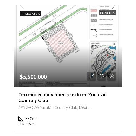
EN VENTA
DESTACADOS
$5,500,000
Terreno en muy buen precio en Yucatan
Country Club
499V+QJW Yucatán Country Club, México
750
m²
TERRENO