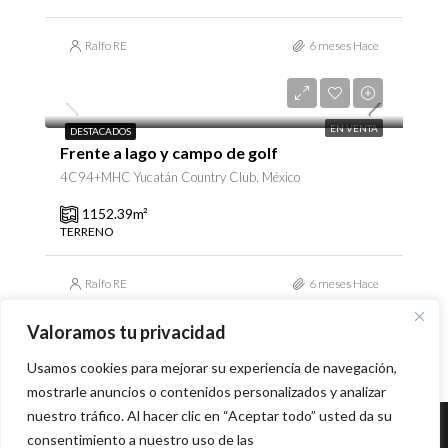
Ralfo RE
6 meses Hace
$10,152,390
EN VENTA
DESTACADOS
Frente a lago y campo de golf
4C94+MHC Yucatán Country Club, México
1152.39
m²
TERRENO
Ralfo RE
6 meses Hace
Valoramos tu privacidad
Usamos cookies para mejorar su experiencia de navegación,
mostrarle anuncios o contenidos personalizados y analizar
nuestro tráfico. Al hacer clic en “Aceptar todo” usted da su
consentimiento a nuestro uso de las
© Desarrollado por
C2 Design Studio
- 2021
Aviso