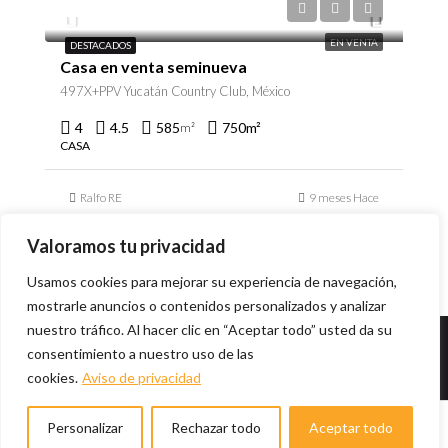
$23,500,000
EN VENTA
DESTACADOS
Casa en venta seminueva
497X+PPV Yucatán Country Club, México
4
4.5
585
750
m²
m²
CASA
Ralfo RE
9 meses Hace
Valoramos tu privacidad
Usamos cookies para mejorar su experiencia de navegación,
mostrarle anuncios o contenidos personalizados y analizar
nuestro tráfico. Al hacer clic en “Aceptar todo” usted da su
consentimiento a nuestro uso de las
© Desarrollado por
C2 Design Studio
- 2021
Aviso
cookies.
Aviso de privacidad
de Privacidad
Ralfo RE
Personalizar
Rechazar todo
Aceptar todo