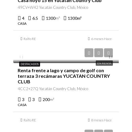
Casa hoyo 15 en Yucatan Country Club
49CV+W42 Yucatán Country Club, México
4
6.5
1300
1300
m²
m²
CASA
Ralfo RE
6 meses Hace
$45,000/en renta
EN RENTA
DESTACADOS
Renta frente a lago y campo de golf con
terraza 3 recámaras YUCATAN COUNTRY
CLUB
4CC2+27Q Yucatán Country Club, México
3
3
200
m²
CASA
Ralfo RE
8 meses Hace