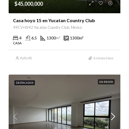
$45,000,000
Casa hoyo 15 en Yucatan Country Club
49CV+W42 Yucatán Country Club, México
4
6.5
1300
1300
m²
m²
CASA
Ralfo RE
6 meses Hace
EN RENTA
DESTACADOS