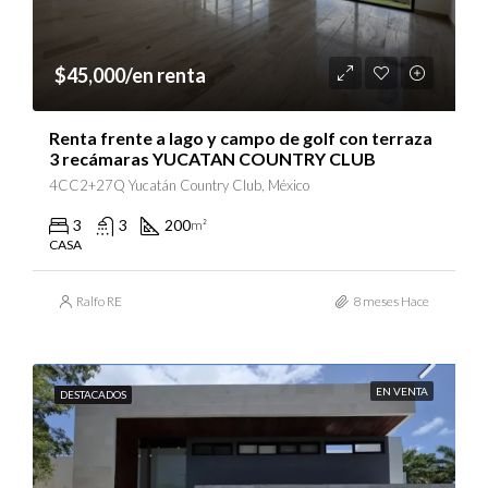
$45,000/en renta
Renta frente a lago y campo de golf con terraza
3 recámaras YUCATAN COUNTRY CLUB
4CC2+27Q Yucatán Country Club, México
3
3
200
m²
CASA
Ralfo RE
8 meses Hace
EN VENTA
DESTACADOS