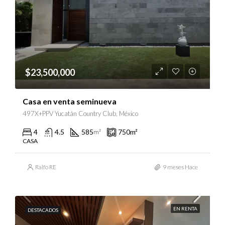
$23,500,000
Casa en venta seminueva
497X+PPV Yucatán Country Club, México
4
4.5
585
750
m²
m²
CASA
Ralfo RE
9 meses Hace
EN RENTA
DESTACADOS