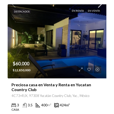
EN RENTA
EN VENTA
DESTACADOS
$60,000
$12,850,000
Preciosa casa en Venta y Renta en Yucatan
Country Club
4C73+RJX, 97308 Yucatán Country Club, Yuc., México
3
3.5
400
424
m²
m²
CASA