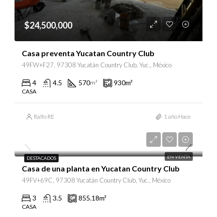
$24,500,000
Casa preventa Yucatan Country Club
49FW+F27, 97308 Yucatán Country Club, Yuc., México
4
4.5
570
930
m²
m²
CASA
Ralfo RE
1 año Hace
$16,500,000
EN VENTA
DESTACADOS
Casa de una planta en Yucatan Country Club
49FV+69C, 97308 Yucatán Country Club, Yuc., México
3
3.5
855.18
m²
CASA