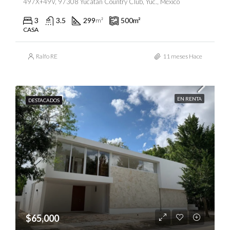
497X+49V, 97308 Yucatán Country Club, Yuc., México
3
3.5
299
500
m²
m²
CASA
Ralfo RE
11 meses Hace
EN RENTA
DESTACADOS
$65,000