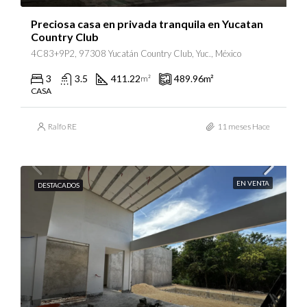
Preciosa casa en privada tranquila en Yucatan
Country Club
4C83+9P2, 97308 Yucatán Country Club, Yuc., México
3
3.5
411.22
489.96
m²
m²
CASA
Ralfo RE
11 meses Hace
EN VENTA
DESTACADOS