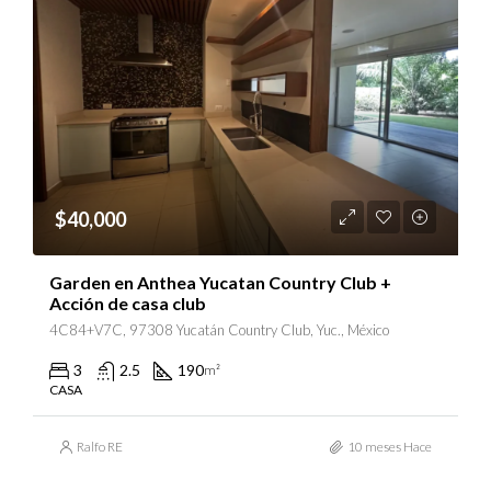
$40,000
Garden en Anthea Yucatan Country Club +
Acción de casa club
4C84+V7C, 97308 Yucatán Country Club, Yuc., México
3
2.5
190
m²
CASA
Ralfo RE
10 meses Hace