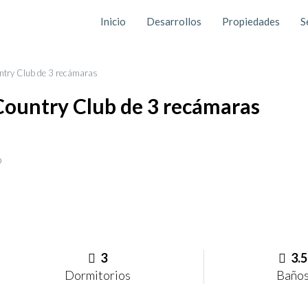
Inicio
Desarrollos
Propiedades
S
ntry Club de 3 recámaras
Country Club de 3 recámaras
o
3
3.5
Dormitorios
Baño