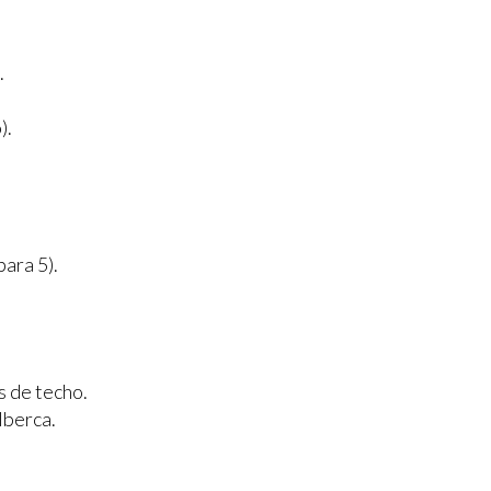
.
).
ara 5).
s de techo.
lberca.