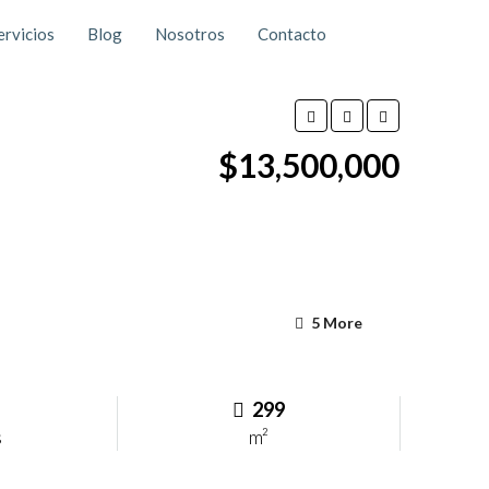
ervicios
Blog
Nosotros
Contacto
$13,500,000
5 More
299
s
m²