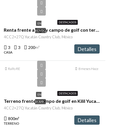
$45,000/en
renta
DESTACADOS
EN
Renta frente a lago y campo de golf con terraza 3 recámaras YUCATAN COUNTRY CLUB
RENTA
4CC2+27Q Yucatán Country Club, México
3
3
200
m²
Detalles
CASA
Ralfo RE
8 meses Hace
$9,250,000
DESTACADOS
EN
Terreno frente a campo de golf en Kilil Yucatán Country Club
VENTA
4CC2+27Q Yucatán Country Club, México
800
m²
Detalles
TERRENO