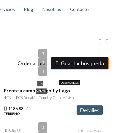
ervicios
Blog
Nosotros
Contacto
Ordenar por:
Guardar búsqueda
$10,186,880
DESTACADOS
EN
Frente a campo de golf y Lago
VENTA
4C94+PC9 Yucatán Country Club, México
1186.88
m²
Detalles
TERRENO
Ralfo RE
6 meses Hace