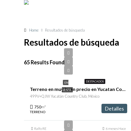
Home
Resultados de búsqueda
Resultados de búsqueda
65 Results Found
$5,500,000
DESTACADOS
EN
Terreno en muy buen precio en Yucatan Country Club
VENTA
499V+QJW Yucatán Country Club, México
750
m²
Detalles
TERRENO
Ralfo RE
6 meses Hace