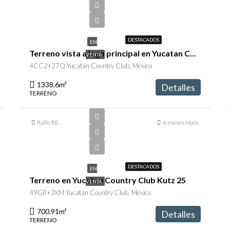
$10,338,600
DESTACADOS
EN
Terreno vista a lago principal en Yucatan Country Club
VENTA
4CC2+27Q Yucatán Country Club, México
1338.6
m²
Detalles
TERRENO
Ralfo RE
6 meses Hace
$5,200,000
DESTACADOS
EN
Terreno en Yucatan Country Club Kutz 25
VENTA
49GR+3XM Yucatán Country Club, México
700.91
m²
Detalles
TERRENO