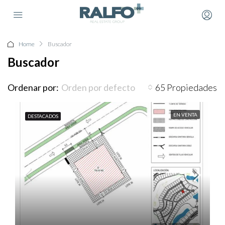
Home
Buscador
Buscador
Ordenar por:
65 Propiedades
Orden por defecto
EN VENTA
DESTACADOS