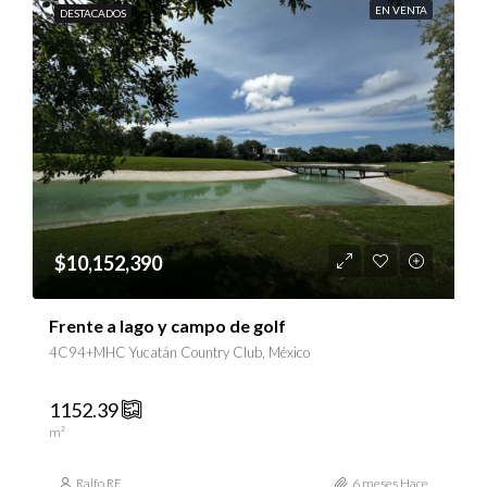
EN VENTA
DESTACADOS
$10,152,390
Frente a lago y campo de golf
4C94+MHC Yucatán Country Club, México
1152.39
m²
Ralfo RE
6 meses Hace