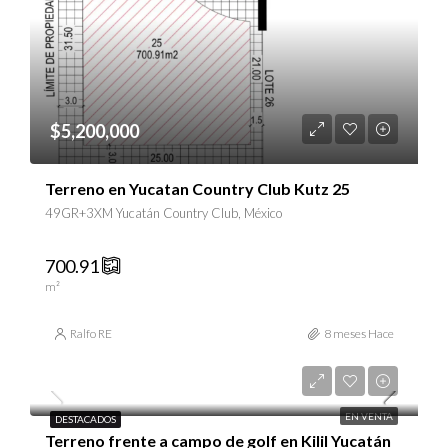
$5,200,000
Terreno en Yucatan Country Club Kutz 25
49GR+3XM Yucatán Country Club, México
700.91
m²
Ralfo RE
8 meses Hace
$9,250,000
EN VENTA
DESTACADOS
Terreno frente a campo de golf en Kilil Yucatán