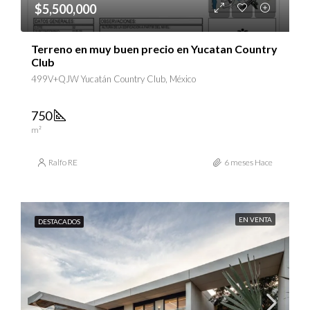
$5,500,000
Terreno en muy buen precio en Yucatan Country
Club
499V+QJW Yucatán Country Club, México
750
m²
Ralfo RE
6 meses Hace
EN VENTA
DESTACADOS