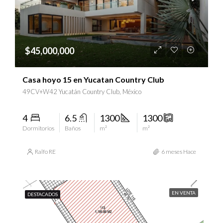
$45,000,000
Casa hoyo 15 en Yucatan Country Club
49CV+W42 Yucatán Country Club, México
4
6.5
1300
1300
Dormitorios
Baños
m²
m²
Ralfo RE
6 meses Hace
EN VENTA
DESTACADOS