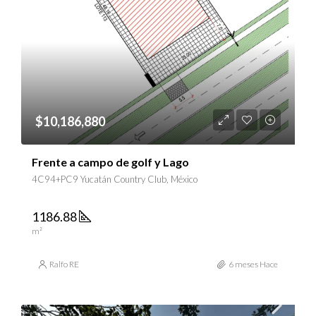
$10,186,880
Frente a campo de golf y Lago
4C94+PC9 Yucatán Country Club, México
1186.88
m²
Ralfo RE
6 meses Hace