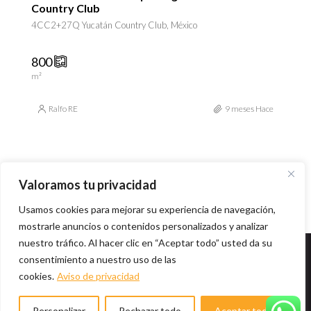
Country Club
4CC2+27Q Yucatán Country Club, México
800
m²
Ralfo RE
9 meses Hace
Valoramos tu privacidad
1
2
3
Usamos cookies para mejorar su experiencia de navegación,
mostrarle anuncios o contenidos personalizados y analizar
nuestro tráfico. Al hacer clic en “Aceptar todo” usted da su
consentimiento a nuestro uso de las
© Desarrollado por
C2 Design Studio
- 2021
Aviso
cookies.
Aviso de privacidad
de Privacidad
Personalizar
Rechazar todo
Aceptar todo