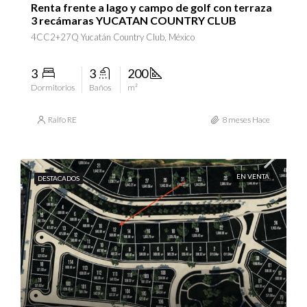
Renta frente a lago y campo de golf con terraza
3 recámaras YUCATAN COUNTRY CLUB
4CC2+27Q Yucatán Country Club, México
3
3
200
Dormitorios
Baños
m²
Ralfo RE
8 meses Hace
EN VENTA
DESTACADOS