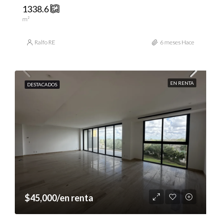
1338.6
m²
Ralfo RE
6 meses Hace
EN RENTA
DESTACADOS
$45,000/en renta