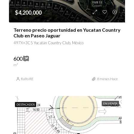
$4,200,000
Terreno precio oportunidad en Yucatan Country
Club en Paseo Jaguar
497X+3C5 Yucatán Country Club, México
600
m²
Ralfo RE
8 meses Hace
EN VENTA
DESTACADOS