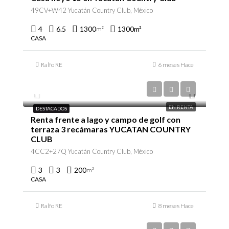
49CV+W42 Yucatán Country Club, México
4
6.5
1300
1300
m²
m²
CASA
Ralfo RE
6 meses Hace
$45,000/en renta
EN RENTA
DESTACADOS
Renta frente a lago y campo de golf con
terraza 3 recámaras YUCATAN COUNTRY
CLUB
4CC2+27Q Yucatán Country Club, México
3
3
200
m²
CASA
Ralfo RE
8 meses Hace