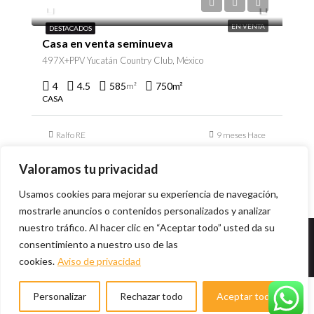
$23,500,000
EN VENTA
DESTACADOS
Casa en venta seminueva
497X+PPV Yucatán Country Club, México
4
4.5
585
750
m²
m²
CASA
Ralfo RE
9 meses Hace
Valoramos tu privacidad
Usamos cookies para mejorar su experiencia de navegación,
mostrarle anuncios o contenidos personalizados y analizar
nuestro tráfico. Al hacer clic en “Aceptar todo” usted da su
consentimiento a nuestro uso de las
© Desarrollado por
C2 Design Studio
- 2021
Aviso
cookies.
Aviso de privacidad
de Privacidad
Personalizar
Rechazar todo
Aceptar todo
Ralfo RE