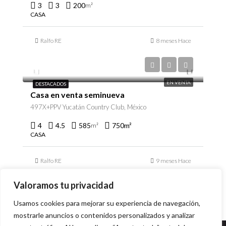
3
3
200
m²
CASA
Ralfo RE
8 meses Hace
$23,500,000
EN VENTA
DESTACADOS
Casa en venta seminueva
497X+PPV Yucatán Country Club, México
4
4.5
585
750
m²
m²
CASA
Ralfo RE
9 meses Hace
Valoramos tu privacidad
Usamos cookies para mejorar su experiencia de navegación,
mostrarle anuncios o contenidos personalizados y analizar