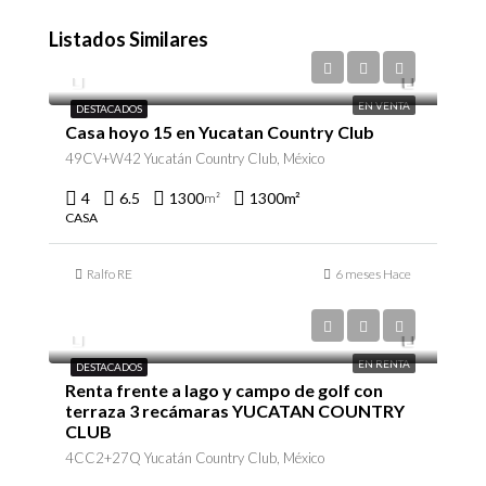
Listados Similares
$45,000,000
EN VENTA
DESTACADOS
Casa hoyo 15 en Yucatan Country Club
49CV+W42 Yucatán Country Club, México
4
6.5
1300
1300
m²
m²
CASA
Ralfo RE
6 meses Hace
$45,000/en renta
EN RENTA
DESTACADOS
Renta frente a lago y campo de golf con
terraza 3 recámaras YUCATAN COUNTRY
CLUB
4CC2+27Q Yucatán Country Club, México