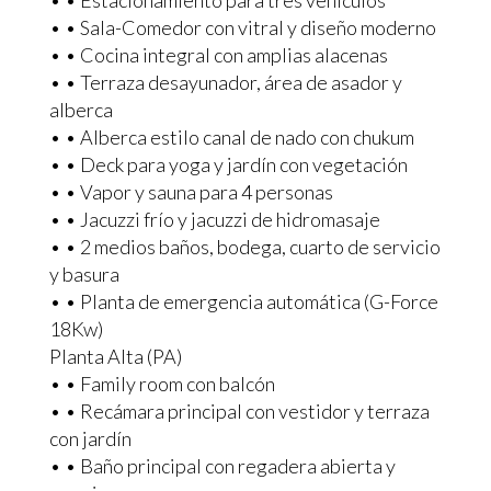
• • Estacionamiento para tres vehículos
• • Sala-Comedor con vitral y diseño moderno
• • Cocina integral con amplias alacenas
• • Terraza desayunador, área de asador y
alberca
• • Alberca estilo canal de nado con chukum
• • Deck para yoga y jardín con vegetación
• • Vapor y sauna para 4 personas
• • Jacuzzi frío y jacuzzi de hidromasaje
• • 2 medios baños, bodega, cuarto de servicio
y basura
• • Planta de emergencia automática (G-Force
18Kw)
Planta Alta (PA)
• • Family room con balcón
• • Recámara principal con vestidor y terraza
con jardín
• • Baño principal con regadera abierta y