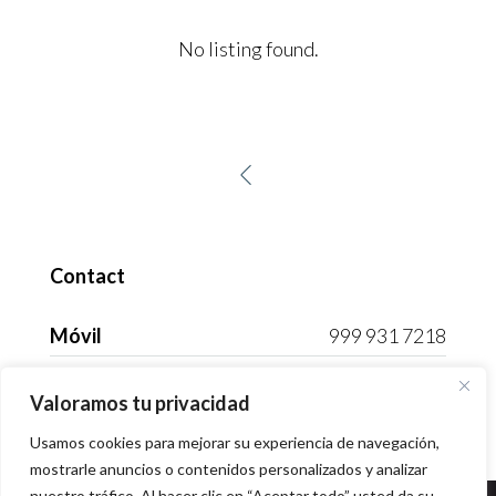
No listing found.
Contact
Móvil
999 931 7218
Correo electrónico
info@ralforealestate.mx
Valoramos tu privacidad
Usamos cookies para mejorar su experiencia de navegación,
mostrarle anuncios o contenidos personalizados y analizar
nuestro tráfico. Al hacer clic en “Aceptar todo” usted da su