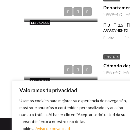
Departament
29W9+47C, Méri
DESTACADOS
3
2.5
APARTAMENTO
Ralfo RE
1
EN VENTA
29V9+PFC, Mérid
DESTACADOS
2
2.5
APARTAMENTO
Valoramos tu privacidad
Ralfo RE
1
Usamos cookies para mejorar su experiencia de navegación,
mostrarle anuncios o contenidos personalizados y analizar
nuestro tráfico. Al hacer clic en “Aceptar todo” usted da su
consentimiento a nuestro uso de las
cookies.
Aviso de privacidad