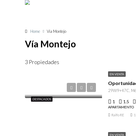
Home
Vía Montejo
Vía Montejo
3 Propiedades
EN VENTA
Oportunidad
29W9+47C, Méri
DESTACADOS
1
1.5
APARTAMENTO
Ralfo RE
1
EN VENTA