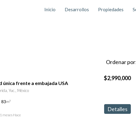
Inicio
Desarrollos
Propiedades
S
Ordenar por
$2,990,000
 única frente a embajada USA
da, Yuc., México
83
m²
Detalles
1 meses Hace