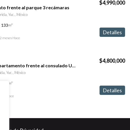
$4,990,000
o frente al parque 3 recámaras
da, Yuc., México
133
m²
Detalles
2 meses Hace
$4,800,000
Cómodo departamento frente al consulado USA en Vía Montejo Mérida
a, Yuc., México
139
m²
Detalles
 año Hace